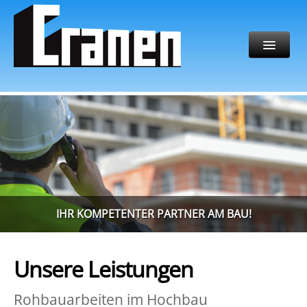
HOME
Bauunternehmen Cranen GmbH & Co. KG | Thomas - Edison-Str. 2, 52499
Baesweiler
UNTERNEHMEN
UNSERE LEISTUNGEN
REFERENZEN
MITARBEITERBEREICH
KONTAKT
IHR KOMPETENTER PARTNER AM BAU!
Unsere Leistungen
Rohbauarbeiten im Hochbau